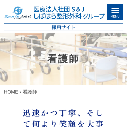
Skip
to
content
採用サイト
看護師
HOME
›
看護師
迅速かつ丁寧、そし
て何より笑顔を大事